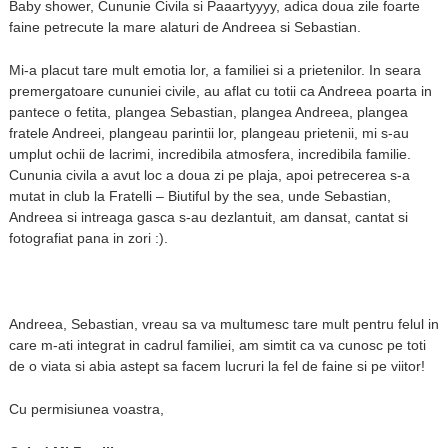
Baby shower, Cununie Civila si Paaartyyyy, adica doua zile foarte
faine petrecute la mare alaturi de Andreea si Sebastian.
Mi-a placut tare mult emotia lor, a familiei si a prietenilor. In seara
premergatoare cununiei civile, au aflat cu totii ca Andreea poarta in
pantece o fetita, plangea Sebastian, plangea Andreea, plangea
fratele Andreei, plangeau parintii lor, plangeau prietenii, mi s-au
umplut ochii de lacrimi, incredibila atmosfera, incredibila familie.
Cununia civila a avut loc a doua zi pe plaja, apoi petrecerea s-a
mutat in club la Fratelli – Biutiful by the sea, unde Sebastian,
Andreea si intreaga gasca s-au dezlantuit, am dansat, cantat si
fotografiat pana in zori :).
Andreea, Sebastian, vreau sa va multumesc tare mult pentru felul in
care m-ati integrat in cadrul familiei, am simtit ca va cunosc pe toti
de o viata si abia astept sa facem lucruri la fel de faine si pe viitor!
Cu permisiunea voastra,