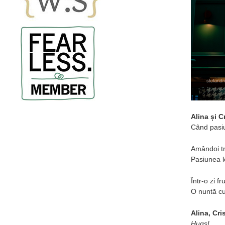
Alina și C
Când pasiu
Amândoi tră
Pasiunea l
Într-o zi 
O nuntă cu
Alina, Cri
Hugs!