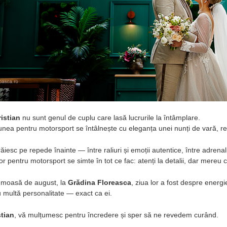
ristian
nu sunt genul de cuplu care lasă lucrurile la întâmplare.
nea pentru motorsport se întâlnește cu eleganța unei nunți de vară, rez
iesc pe repede înainte — între raliuri și emoții autentice, între adrenal
or pentru motorsport se simte în tot ce fac: atenți la detalii, dar mereu
frumoasă de august, la
Grădina Floreasca
, ziua lor a fost despre energi
 multă personalitate — exact ca ei.
stian
, vă mulțumesc pentru încredere și sper să ne revedem curând.