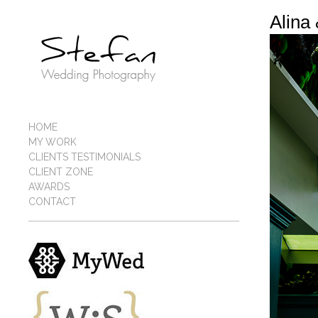
Alina
HOME
MY WORK
CLIENTS TESTIMONIALS
CLIENT ZONE
AWARDS
CONTACT